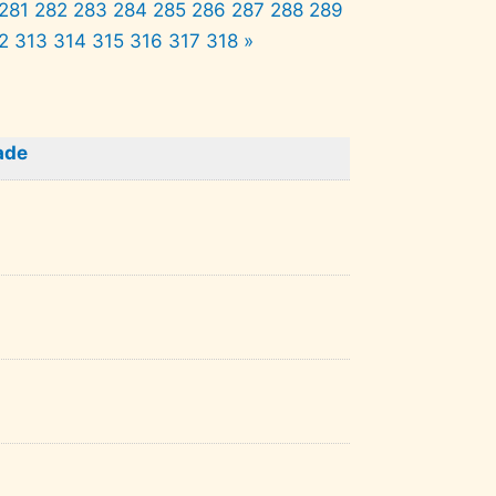
281
282
283
284
285
286
287
288
289
2
313
314
315
316
317
318
»
ade