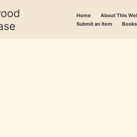
wood
Home
About This We
ase
Submit an Item
Books