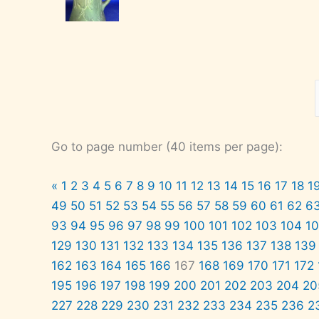
Go to page number (40 items per page):
«
1
2
3
4
5
6
7
8
9
10
11
12
13
14
15
16
17
18
1
49
50
51
52
53
54
55
56
57
58
59
60
61
62
6
93
94
95
96
97
98
99
100
101
102
103
104
1
129
130
131
132
133
134
135
136
137
138
139
162
163
164
165
166
167
168
169
170
171
172
195
196
197
198
199
200
201
202
203
204
20
227
228
229
230
231
232
233
234
235
236
2