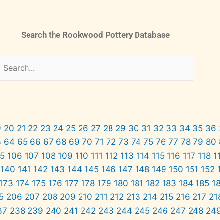
Search the Rookwood Pottery Database
9
20
21
22
23
24
25
26
27
28
29
30
31
32
33
34
35
36
3
64
65
66
67
68
69
70
71
72
73
74
75
76
77
78
79
80
05
106
107
108
109
110
111
112
113
114
115
116
117
118
1
140
141
142
143
144
145
146
147
148
149
150
151
152
173
174
175
176
177
178
179
180
181
182
183
184
185
1
5
206
207
208
209
210
211
212
213
214
215
216
217
21
37
238
239
240
241
242
243
244
245
246
247
248
24