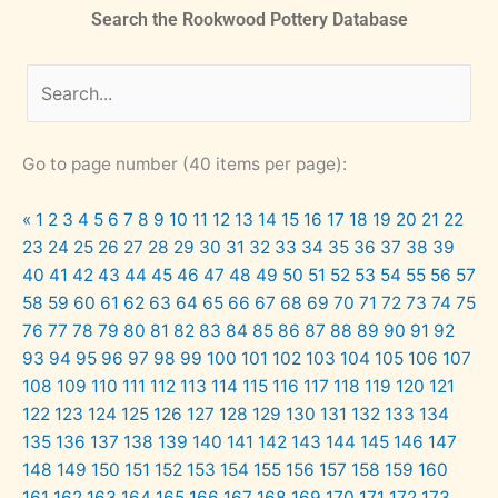
Search the Rookwood Pottery Database
Go to page number (40 items per page):
«
1
2
3
4
5
6
7
8
9
10
11
12
13
14
15
16
17
18
19
20
21
22
23
24
25
26
27
28
29
30
31
32
33
34
35
36
37
38
39
40
41
42
43
44
45
46
47
48
49
50
51
52
53
54
55
56
57
58
59
60
61
62
63
64
65
66
67
68
69
70
71
72
73
74
75
76
77
78
79
80
81
82
83
84
85
86
87
88
89
90
91
92
93
94
95
96
97
98
99
100
101
102
103
104
105
106
107
108
109
110
111
112
113
114
115
116
117
118
119
120
121
122
123
124
125
126
127
128
129
130
131
132
133
134
135
136
137
138
139
140
141
142
143
144
145
146
147
148
149
150
151
152
153
154
155
156
157
158
159
160
161
162
163
164
165
166
167
168
169
170
171
172
173