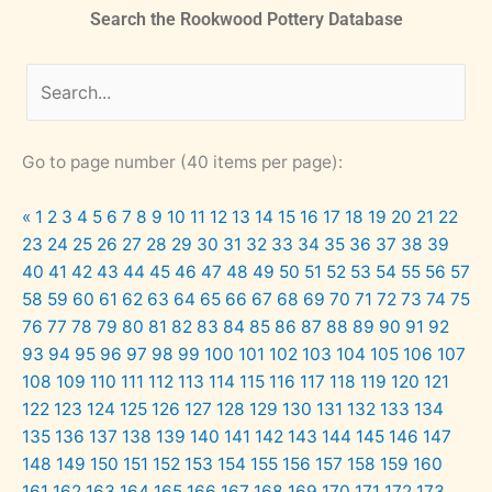
Search the Rookwood Pottery Database
Go to page number (40 items per page):
«
1
2
3
4
5
6
7
8
9
10
11
12
13
14
15
16
17
18
19
20
21
22
23
24
25
26
27
28
29
30
31
32
33
34
35
36
37
38
39
40
41
42
43
44
45
46
47
48
49
50
51
52
53
54
55
56
57
58
59
60
61
62
63
64
65
66
67
68
69
70
71
72
73
74
75
76
77
78
79
80
81
82
83
84
85
86
87
88
89
90
91
92
93
94
95
96
97
98
99
100
101
102
103
104
105
106
107
108
109
110
111
112
113
114
115
116
117
118
119
120
121
122
123
124
125
126
127
128
129
130
131
132
133
134
135
136
137
138
139
140
141
142
143
144
145
146
147
148
149
150
151
152
153
154
155
156
157
158
159
160
161
162
163
164
165
166
167
168
169
170
171
172
173