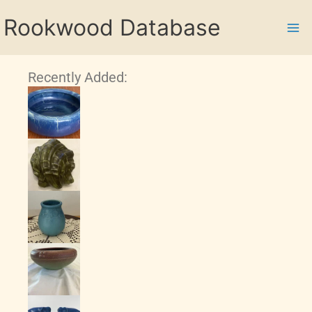
Skip
Rookwood Database
to
content
Recently Added: