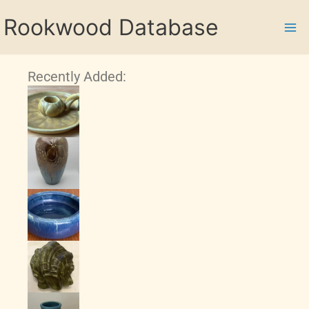
Skip
Rookwood Database
to
content
Recently Added: