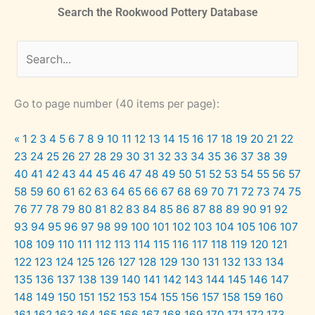
Search the Rookwood Pottery Database
Go to page number (40 items per page):
«
1
2
3
4
5
6
7
8
9
10
11
12
13
14
15
16
17
18
19
20
21
22
23
24
25
26
27
28
29
30
31
32
33
34
35
36
37
38
39
40
41
42
43
44
45
46
47
48
49
50
51
52
53
54
55
56
57
58
59
60
61
62
63
64
65
66
67
68
69
70
71
72
73
74
75
76
77
78
79
80
81
82
83
84
85
86
87
88
89
90
91
92
93
94
95
96
97
98
99
100
101
102
103
104
105
106
107
108
109
110
111
112
113
114
115
116
117
118
119
120
121
122
123
124
125
126
127
128
129
130
131
132
133
134
135
136
137
138
139
140
141
142
143
144
145
146
147
148
149
150
151
152
153
154
155
156
157
158
159
160
161
162
163
164
165
166
167
168
169
170
171
172
173