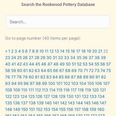
Search the Rookwood Pottery Database
Go to page number (40 items per page):
«
1
2
3
4
5
6
7
8
9
10
11
12
13
14
15
16
17
18
19
20
21
22
23
24
25
26
27
28
29
30
31
32
33
34
35
36
37
38
39
40
41
42
43
44
45
46
47
48
49
50
51
52
53
54
55
56
57
58
59
60
61
62
63
64
65
66
67
68
69
70
71
72
73
74
75
76
77
78
79
80
81
82
83
84
85
86
87
88
89
90
91
92
93
94
95
96
97
98
99
100
101
102
103
104
105
106
107
108
109
110
111
112
113
114
115
116
117
118
119
120
121
122
123
124
125
126
127
128
129
130
131
132
133
134
135
136
137
138
139
140
141
142
143
144
145
146
147
148
149
150
151
152
153
154
155
156
157
158
159
160
161
162
163
164
165
166
167
168
169
170
171
172
173