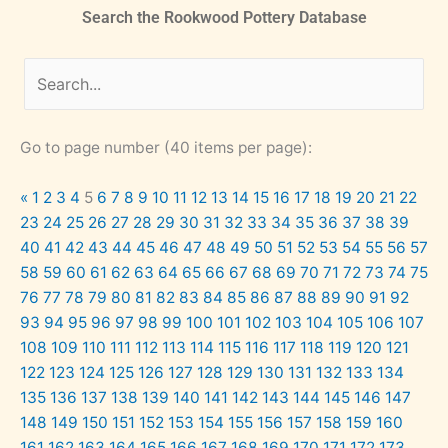
Search the Rookwood Pottery Database
Go to page number (40 items per page):
«
1
2
3
4
5
6
7
8
9
10
11
12
13
14
15
16
17
18
19
20
21
22
23
24
25
26
27
28
29
30
31
32
33
34
35
36
37
38
39
40
41
42
43
44
45
46
47
48
49
50
51
52
53
54
55
56
57
58
59
60
61
62
63
64
65
66
67
68
69
70
71
72
73
74
75
76
77
78
79
80
81
82
83
84
85
86
87
88
89
90
91
92
93
94
95
96
97
98
99
100
101
102
103
104
105
106
107
108
109
110
111
112
113
114
115
116
117
118
119
120
121
122
123
124
125
126
127
128
129
130
131
132
133
134
135
136
137
138
139
140
141
142
143
144
145
146
147
148
149
150
151
152
153
154
155
156
157
158
159
160
161
162
163
164
165
166
167
168
169
170
171
172
173