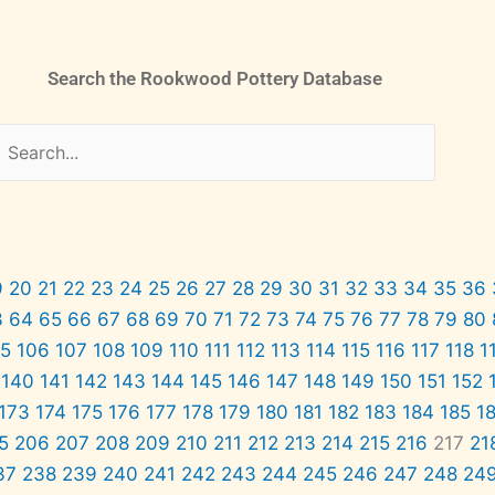
Search the Rookwood Pottery Database
9
20
21
22
23
24
25
26
27
28
29
30
31
32
33
34
35
36
3
64
65
66
67
68
69
70
71
72
73
74
75
76
77
78
79
80
05
106
107
108
109
110
111
112
113
114
115
116
117
118
1
140
141
142
143
144
145
146
147
148
149
150
151
152
173
174
175
176
177
178
179
180
181
182
183
184
185
1
5
206
207
208
209
210
211
212
213
214
215
216
217
21
37
238
239
240
241
242
243
244
245
246
247
248
24