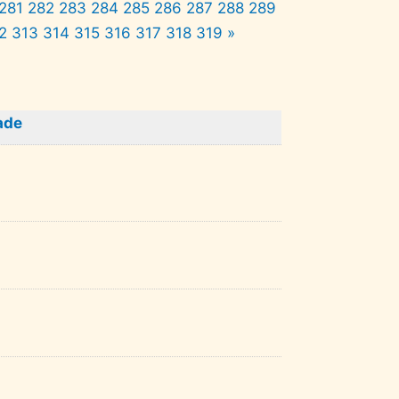
281
282
283
284
285
286
287
288
289
2
313
314
315
316
317
318
319
»
ade