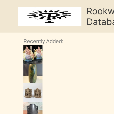
Skip
Rook
to
content
Datab
Recently Added: