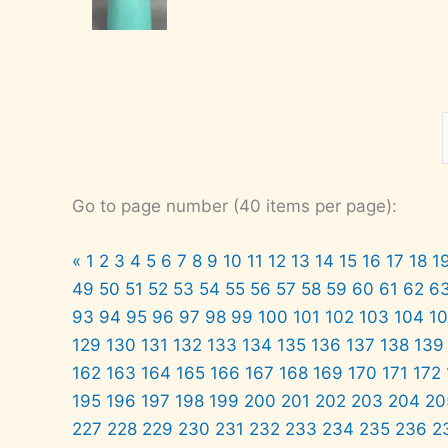
Go to page number (40 items per page):
«
1
2
3
4
5
6
7
8
9
10
11
12
13
14
15
16
17
18
1
49
50
51
52
53
54
55
56
57
58
59
60
61
62
6
93
94
95
96
97
98
99
100
101
102
103
104
1
129
130
131
132
133
134
135
136
137
138
139
162
163
164
165
166
167
168
169
170
171
172
195
196
197
198
199
200
201
202
203
204
20
227
228
229
230
231
232
233
234
235
236
2